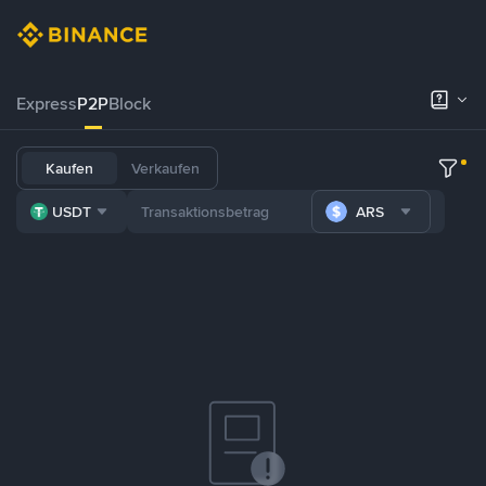
Express
P2P
Block
Kaufen
Verkaufen
USDT
ARS