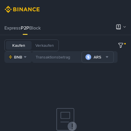
Express
P2P
Block
Kaufen
Verkaufen
BNB
ARS