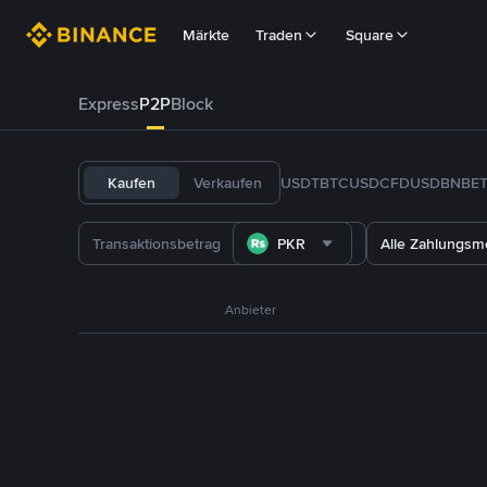
Märkte
Traden
Square
Express
P2P
Block
Kaufen
Verkaufen
USDT
BTC
USDC
FDUSD
BNB
E
PKR
Alle Zahlungs
Anbieter