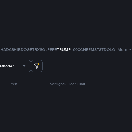
TH
ADA
SHIB
DOGE
TRX
SOL
PEPE
TRUMP
1000CHEEMS
TST
DOLO
Mehr
methoden
Preis
Verfügbar/Order-Limit