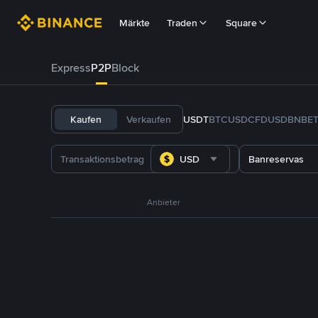
Märkte
Traden
Square
Express
P2P
Block
Kaufen
Verkaufen
USDT
BTC
USDC
FDUSD
BNB
E
USD
Banreservas
Anbieter