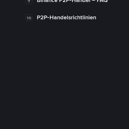
Binance P2P-Handel – FAQ
9
P2P-Handelsrichtlinien
10