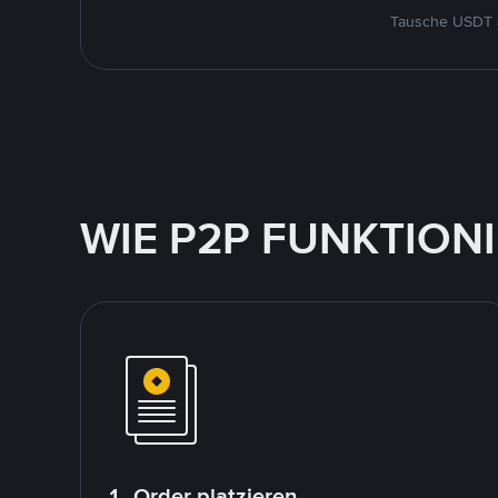
Tausche USDT a
WIE P2P FUNKTION
1. Order platzieren