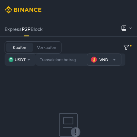
Express
P2P
Block
Kaufen
Verkaufen
USDT
VND