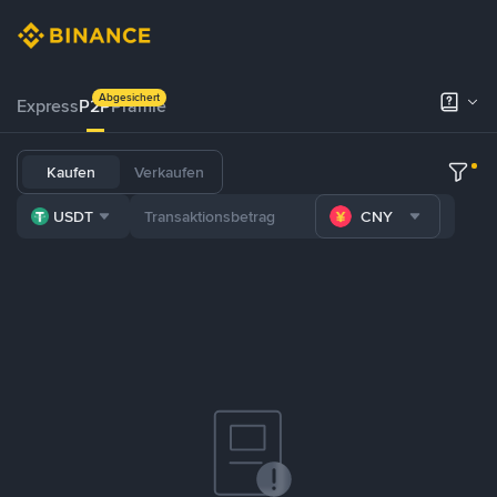
Abgesichert
Express
P2P
Prämie
Kaufen
Verkaufen
USDT
CNY