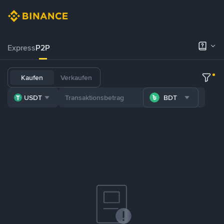
Express
P2P
Kaufen
Verkaufen
USDT
BDT