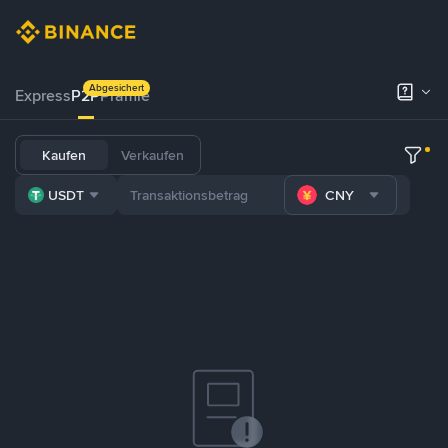
Abgesichert
Express
P2P
Prämie
Kaufen
Verkaufen
USDT
CNY