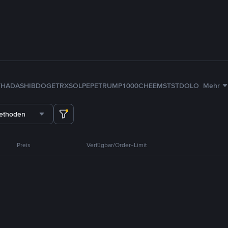
TH
ADA
SHIB
DOGE
TRX
SOL
PEPE
TRUMP
1000CHEEMS
TST
DOLO
Mehr
methoden
Preis
Verfügbar/Order-Limit