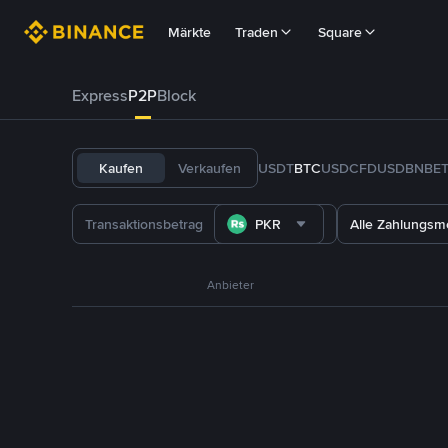
Märkte
Traden
Square
Express
P2P
Block
Kaufen
Verkaufen
USDT
BTC
USDC
FDUSD
BNB
E
PKR
Alle Zahlungs
Anbieter