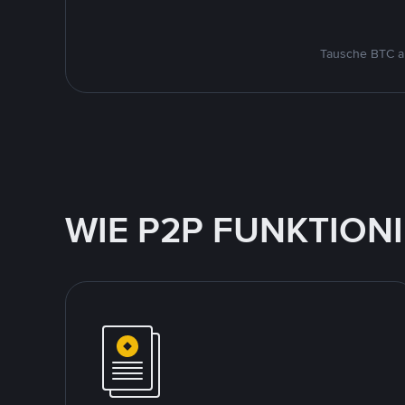
Tausche BTC au
WIE P2P FUNKTION