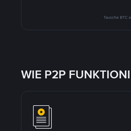
Tausche BTC au
WIE P2P FUNKTION