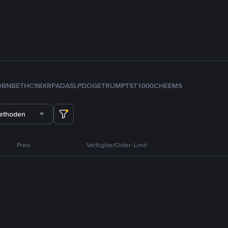
D
BNB
ETH
C98
XRP
ADA
SLP
DOGE
TRUMP
TST
1000CHEEMS
methoden
Preis
Verfügbar/Order-Limit