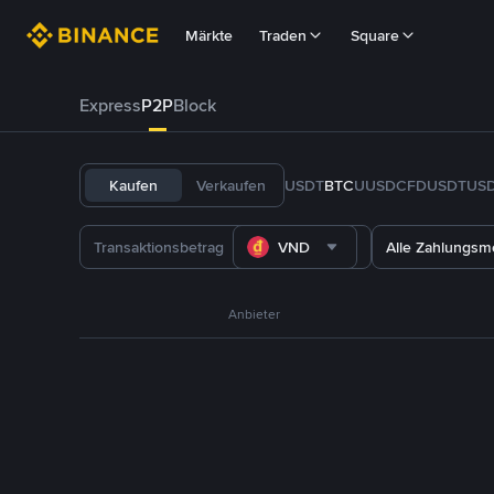
Märkte
Traden
Square
Express
P2P
Block
Kaufen
Verkaufen
USDT
BTC
U
USDC
FDUSD
TUS
VND
Alle Zahlungs
Anbieter