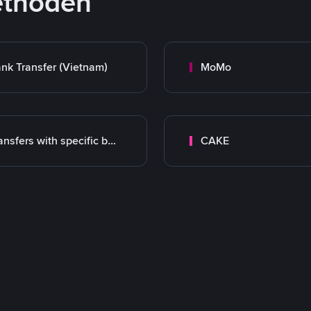
ethoden
nk Transfer (Vietnam)
MoMo
Transfers with specific bank
CAKE