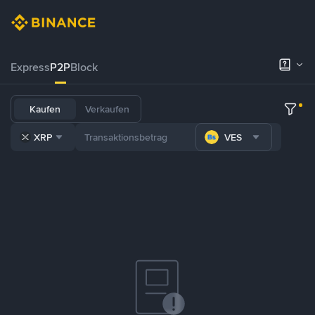
Express
P2P
Block
Kaufen
Verkaufen
XRP
VES