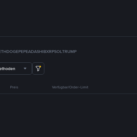
ETH
DOGE
PEPE
ADA
SHIB
XRP
SOL
TRUMP
methoden
Preis
Verfügbar/Order-Limit