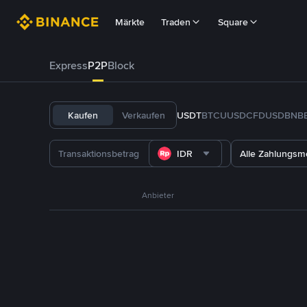
Märkte
Traden
Square
Express
P2P
Block
Kaufen
Verkaufen
USDT
BTC
U
USDC
FDUSD
BNB
IDR
Alle Zahlungs
Anbieter