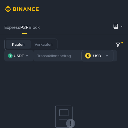
Express
P2P
Block
Kaufen
Verkaufen
USDT
USD