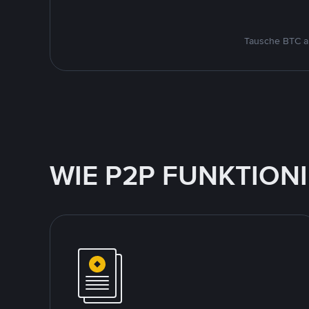
Tausche BTC au
WIE P2P FUNKTION