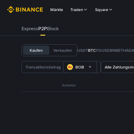
Märkte
Traden
Square
Express
P2P
Block
Kaufen
Verkaufen
USDT
BTC
FDUSD
BNB
ETH
AD
BOB
Alle Zahlungs
Anbieter