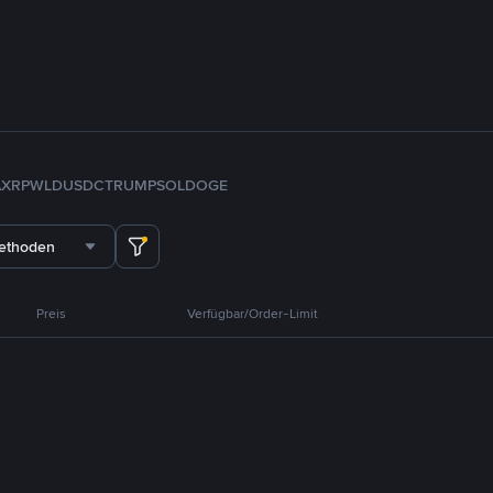
A
XRP
WLD
USDC
TRUMP
SOL
DOGE
methoden
Preis
Verfügbar/Order-Limit