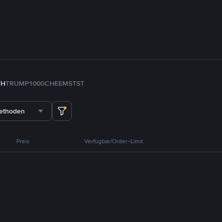
TH
TRUMP
1000CHEEMS
TST
methoden
Preis
Verfügbar/Order-Limit