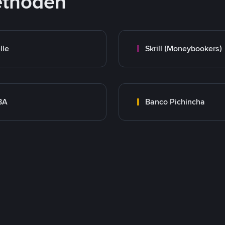
ethoden
lle
Skrill (Moneybookers)
BA
Banco Pichincha