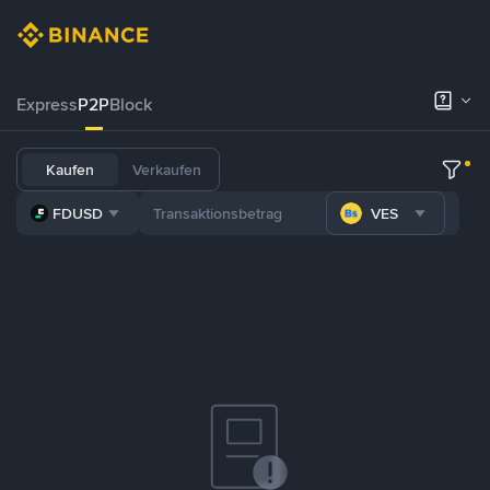
Express
P2P
Block
Kaufen
Verkaufen
FDUSD
VES