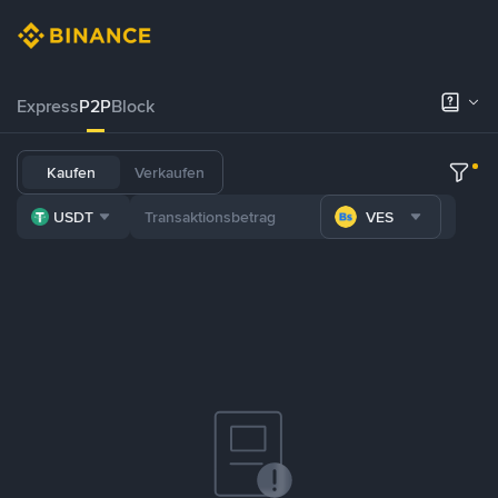
Express
P2P
Block
Kaufen
Verkaufen
USDT
VES