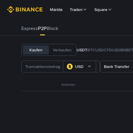
Märkte
Traden
Square
Express
P2P
Block
Kaufen
Verkaufen
USDT
BTC
USDC
FDUSD
BNB
E
USD
Bank Transfer
Anbieter