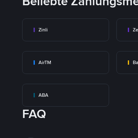
Beliebte Zahlungsm
Zinli
Ze
AirTM
Ba
ABA
FAQ