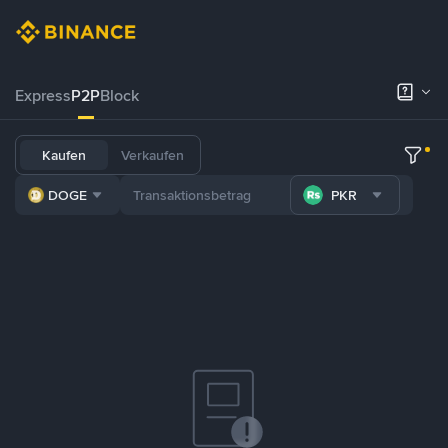
Express
P2P
Block
Kaufen
Verkaufen
DOGE
PKR