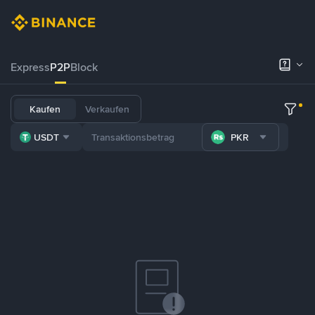
Express
P2P
Block
Kaufen
Verkaufen
USDT
PKR