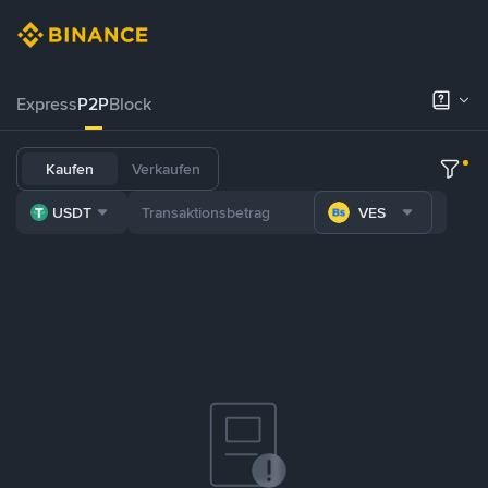
Express
P2P
Block
Kaufen
Verkaufen
USDT
VES