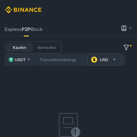
Express
P2P
Block
Kaufen
Verkaufen
USDT
USD