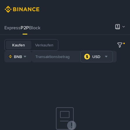
Express
P2P
Block
Kaufen
Verkaufen
BNB
USD