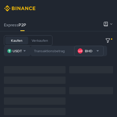
Express
P2P
Kaufen
Verkaufen
USDT
BHD