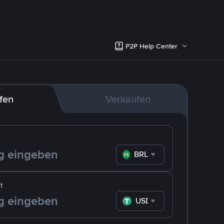
P2P Help Center
fen
Verkaufen
BRL
t
USDT