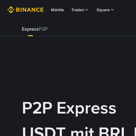
Märkte
Traden
Square
Express
P2P
P2P Express
USDT mit BRL 