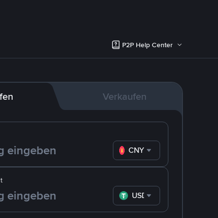
P2P Help Center
fen
Verkaufen
CNY
t
USDT