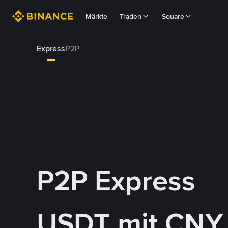
Märkte
Traden
Square
Express
P2P
P2P Express
USDT mit CNY