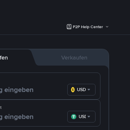
P2P Help Center
fen
Verkaufen
USD
t
USDT