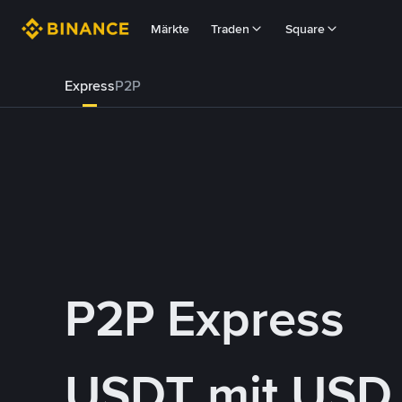
Märkte
Traden
Square
Express
P2P
P2P Express
USDT mit USD