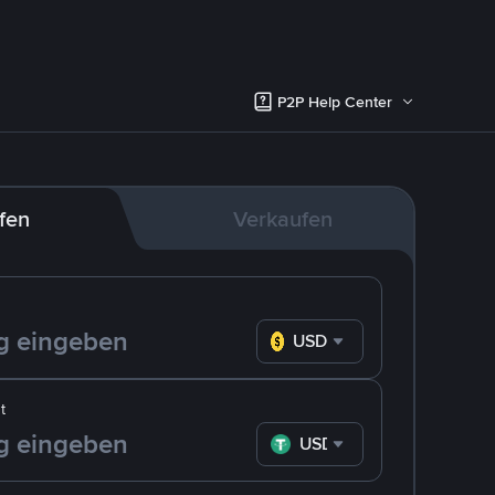
P2P Help Center
fen
Verkaufen
USD
t
USDT