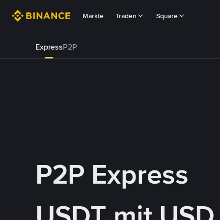
Märkte
Traden
Square
Express
P2P
P2P Express
USDT mit USD