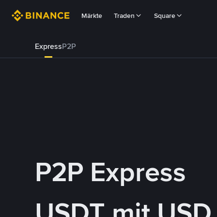
Märkte
Traden
Square
Express
P2P
P2P Express
USDT mit USD