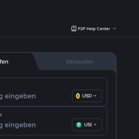
P2P Help Center
fen
Verkaufen
USD
t
USDT