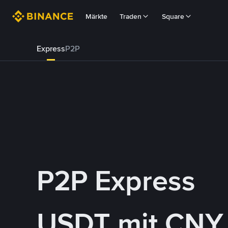
Märkte
Traden
Square
Express
P2P
P2P Express
USDT mit CNY