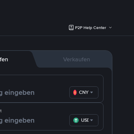
P2P Help Center
fen
Verkaufen
CNY
t
USDT