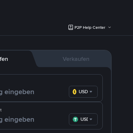
P2P Help Center
fen
Verkaufen
USD
t
USDT