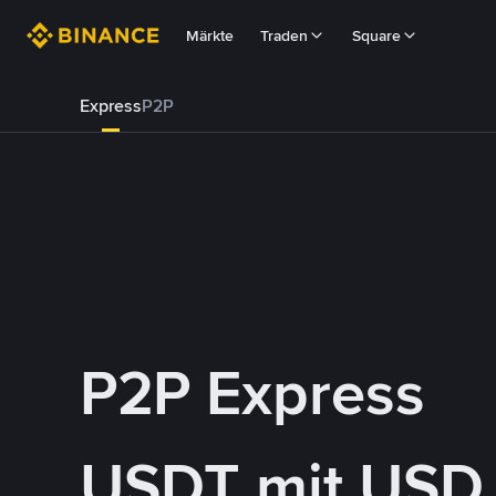
Märkte
Traden
Square
Express
P2P
P2P Express
USDT mit USD