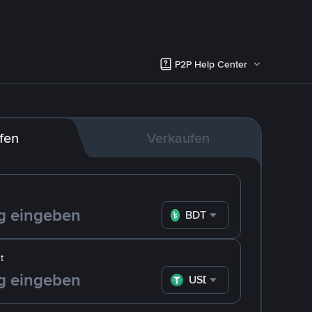
P2P Help Center
fen
Verkaufen
BDT
t
USDT