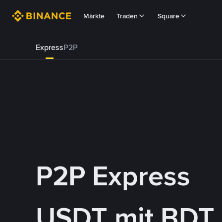
Märkte
Traden
Square
Express
P2P
P2P Express
USDT mit BDT 