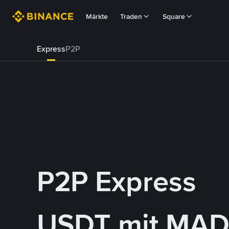
Märkte
Traden
Square
Express
P2P
P2P Express
USDT mit MAD