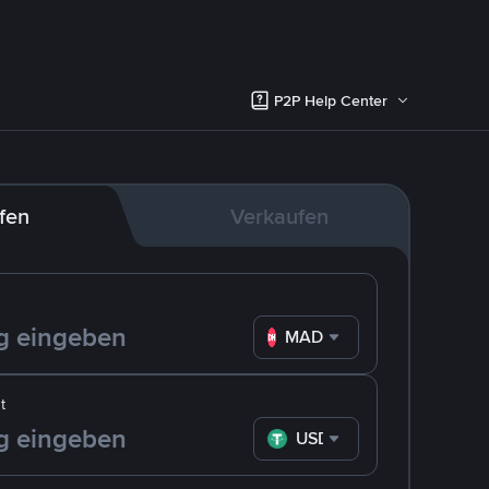
P2P Help Center
fen
Verkaufen
MAD
t
USDT