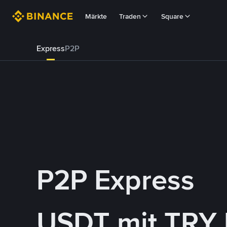
Märkte
Traden
Square
Express
P2P
P2P Express
USDT mit TRY 