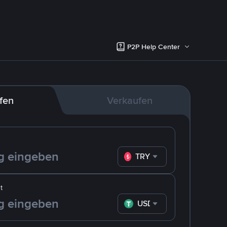
P2P Help Center
fen
Verkaufen
TRY
t
USDT