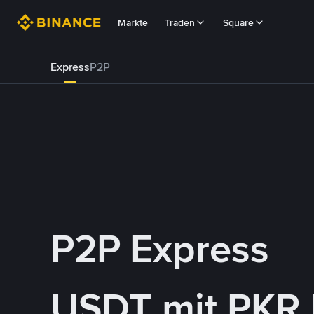
Märkte
Traden
Square
Express
P2P
P2P Express
USDT mit PKR 