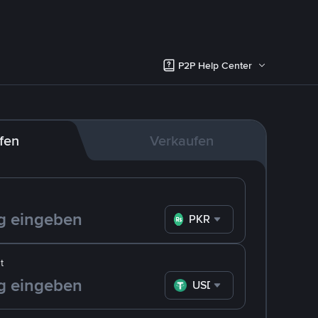
P2P Help Center
fen
Verkaufen
PKR
t
USDT