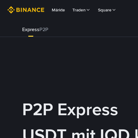
Märkte
Traden
Square
Express
P2P
P2P Express
USDT mit IQD 