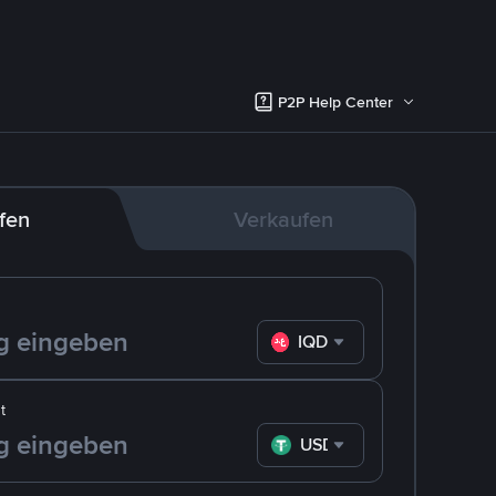
P2P Help Center
fen
Verkaufen
IQD
t
USDT