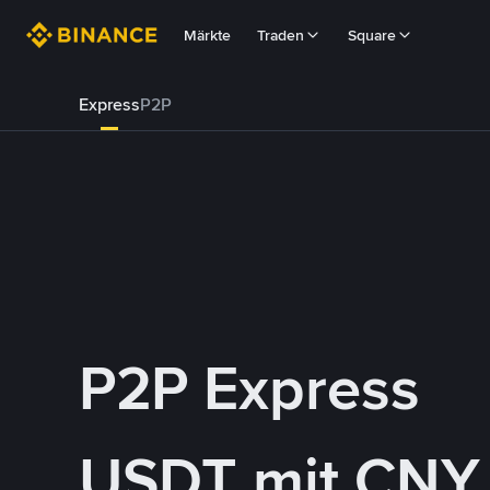
Märkte
Traden
Square
Express
P2P
P2P Express
USDT mit CNY