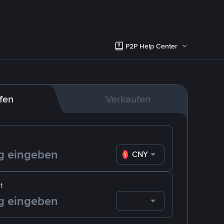
P2P Help Center
fen
Verkaufen
CNY
t