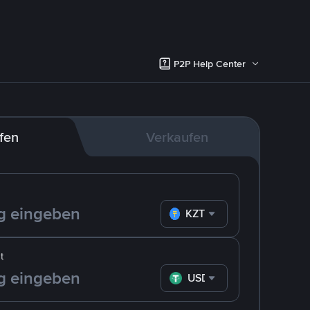
P2P Help Center
fen
Verkaufen
KZT
t
USDT