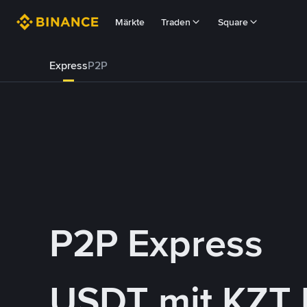
Märkte
Traden
Square
Express
P2P
P2P Express
USDT mit KZT 