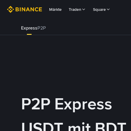
Märkte
Traden
Square
Express
P2P
P2P Express
USDT mit BDT 