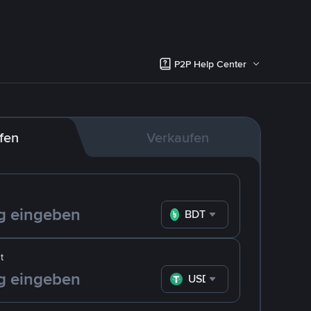
P2P Help Center
fen
Verkaufen
BDT
t
USDT