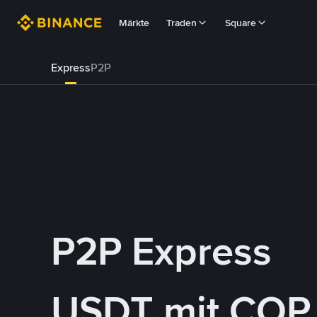
Märkte
Traden
Square
Express
P2P
P2P Express
USDT mit COP