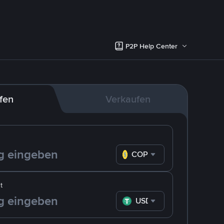
P2P Help Center
fen
Verkaufen
COP
t
USDT