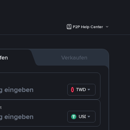
P2P Help Center
fen
Verkaufen
TWD
t
USDT