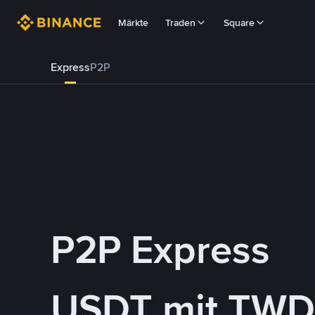
Märkte
Traden
Square
Express
P2P
P2P Express
USDT mit TWD