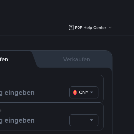
P2P Help Center
fen
Verkaufen
CNY
t