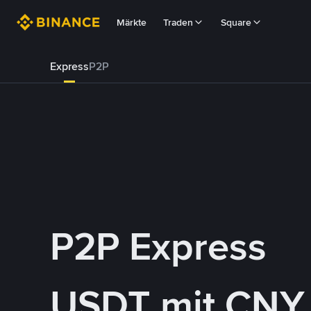
Märkte
Traden
Square
Express
P2P
P2P Express
USDT mit CNY