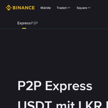
Märkte
Traden
Square
Express
P2P
P2P Express
USDT mit LKR 