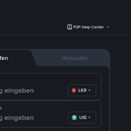
P2P Help Center
fen
Verkaufen
LKR
t
USDT