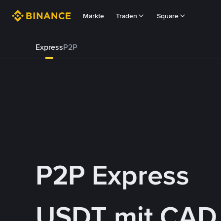
Märkte
Traden
Square
Express
P2P
P2P Express
USDT mit CAD