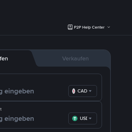
P2P Help Center
fen
Verkaufen
CAD
t
USDT