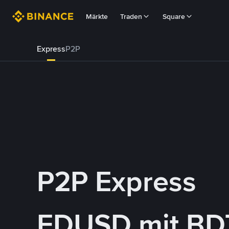
Märkte
Traden
Square
Express
P2P
P2P Express
FDUSD mit BD