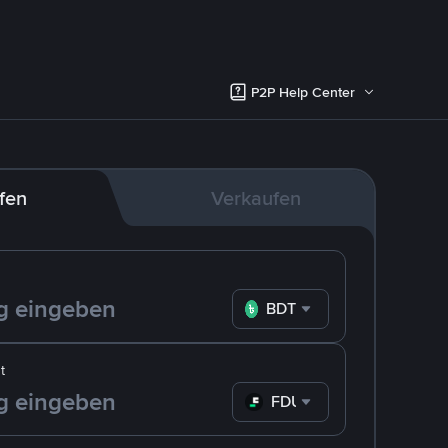
P2P Help Center
fen
Verkaufen
BDT
t
FDUSD