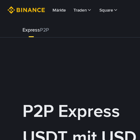
Märkte
Traden
Square
Express
P2P
P2P Express
USDT mit USD