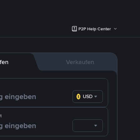
P2P Help Center
fen
Verkaufen
USD
t