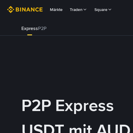
Märkte
Traden
Square
Express
P2P
P2P Express
USDT mit AUD