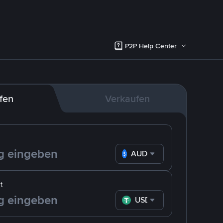
P2P Help Center
fen
Verkaufen
AUD
t
USDT