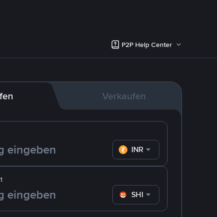
P2P Help Center
fen
Verkaufen
INR
t
SHIB