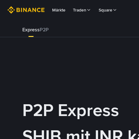
Märkte
Traden
Square
Express
P2P
P2P Express
SHIB mit INR 