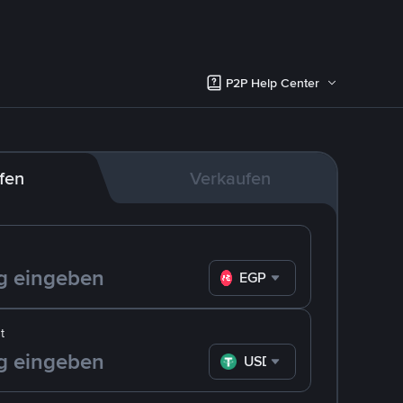
P2P Help Center
fen
Verkaufen
EGP
t
USDT