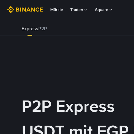
Märkte
Traden
Square
Express
P2P
P2P Express
USDT mit EGP 