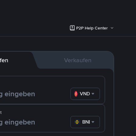
P2P Help Center
fen
Verkaufen
VND
t
BNB