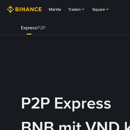
Märkte
Traden
Square
Express
P2P
P2P Express
BNB mit VND 